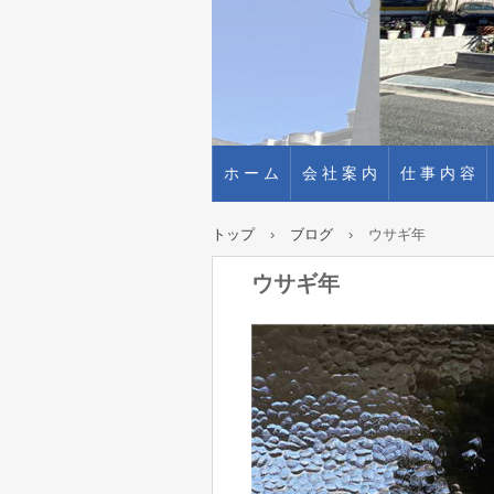
ホ ー ム
会 社 案 内
仕 事 内 容
トップ
›
ブログ
›
ウサギ年
ウサギ年