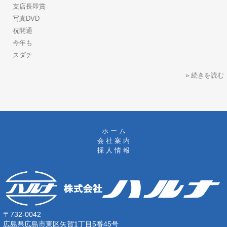
支店長即賞
写真DVD
祝開通
今年も
スダチ
» 続きを読む
ホ ー ム
会 社 案 内
採 人 情 報
〒732-0042
広島県広島市東区矢賀1丁目5番45号