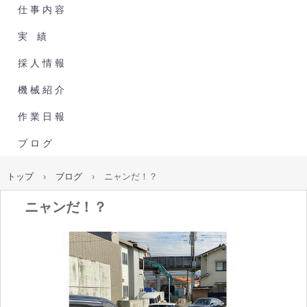
仕 事 内 容
実 績
採 人 情 報
機 械 紹 介
作 業 日 報
ブ ロ グ
トップ
›
ブログ
›
ニャンだ！？
ニャンだ！？