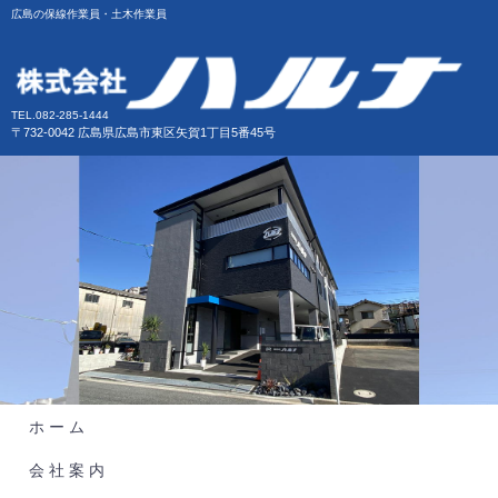
広島の保線作業員・土木作業員
TEL.082-285-1444
〒732-0042 広島県広島市東区矢賀1丁目5番45号
ホ ー ム
会 社 案 内